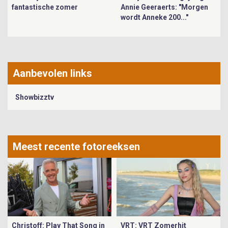
fantastische zomer
Annie Geeraerts: "Morgen
wordt Anneke 200..."
Aanbevolen links
Showbizztv
Meest recente fotoreeksen
Christoff: Play That Song in
VRT: VRT Zomerhit