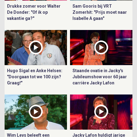
Drukke zomer voor Walter
Sam Gooris bij VRT
De Donder: "Of ik op
Zomerhit: "Prijs moet naar
vakantie ga?"
Isabelle A gaan"
Hugo Sigal en Anke Helsen:
Staande ovatie in Jacky's
"Doorgaan tot we 100 zijn?
Jubileumshow voor 60 jaar
Graag!"
carrière Jacky Lafon
Wim Leys beleeft een
Jacky Lafon huldigt jarige