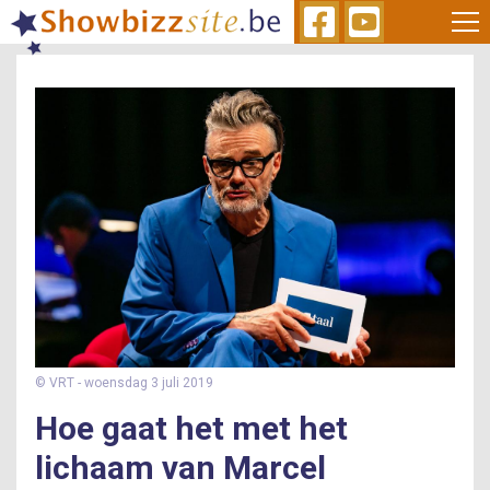
Skip
to
main
content
© VRT
- woensdag 3 juli 2019
Hoe gaat het met het
lichaam van Marcel