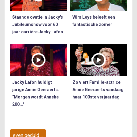
Staande ovatie in Jacky's
Wim Leys beleeft een
Jubileumshow voor 60
fantastische zomer
jaar carrière Jacky Lafon
Jacky Lafon huldigt
Zo viert Familie-actrice
jarige Annie Geeraerts:
Annie Geeraerts vandaag
"Morgen wordt Anneke
haar 100ste verjaardag
200..."
even geduld ...