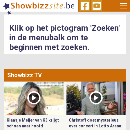
Skip
to
main
content
Klik op het pictogram 'Zoeken'
in de menubalk om te
beginnen met zoeken.
Showbizz TV
Klaasje Meijer van K3 krijgt
Christoff doet mysterieus
schoen naar hoofd
over concert in Lotto Arena: