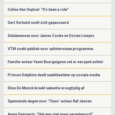
Celine Van Ouytsel: “It’s been a ride”
Gert Verhulst voelt zich gepasseerd
Gelukwensen voor James Cooke en Dorian Liveyns
VTM zoekt publiek voor splinternieuw programma
Familie-acteur Yanni Bourguignon zet er een punt achter
Prinses Delphine deelt naaktbeelden op sociale media
Eline De Munck breekt vakantie vroegtijdig af
Spannende dagen voor ‘Thuis’-acteur Raf Jansen
Annie Geeraerts: “Het was niet meer verantwoord”