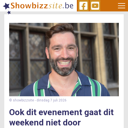
Skip
to
main
content
© showbizzsite
- dinsdag 7 juli 2026
Ook dit evenement gaat dit
weekend niet door