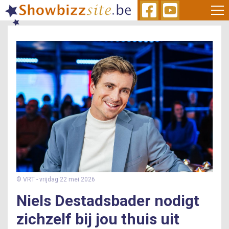
Skip
to
main
content
© VRT
- vrijdag 22 mei 2026
Niels Destadsbader nodigt
zichzelf bij jou thuis uit