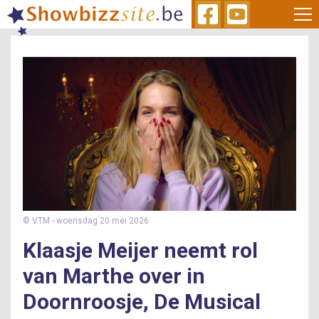
Skip
to
main
content
© VTM
- woensdag 20 mei 2026
​Klaasje Meijer neemt rol
van Marthe over in
Doornroosje, De Musical