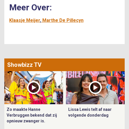
Meer Over:
Klaasje Meijer
Marthe De Pillecyn
Showbizz TV
Zo maakte Hanne
Lissa Lewis telt af naar
Verbruggen bekend dat zij
volgende donderdag
opnieuw zwanger is.