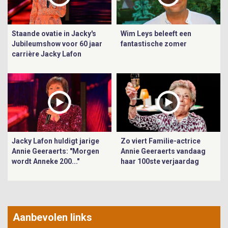
Staande ovatie in Jacky's
Wim Leys beleeft een
Jubileumshow voor 60 jaar
fantastische zomer
carrière Jacky Lafon
Jacky Lafon huldigt jarige
Zo viert Familie-actrice
Annie Geeraerts: "Morgen
Annie Geeraerts vandaag
wordt Anneke 200..."
haar 100ste verjaardag
Aanbevolen links