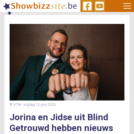
Skip
to
main
content
© VTM
- vrijdag 12 juni 2026
Jorina en Jidse uit Blind
Getrouwd hebben nieuws