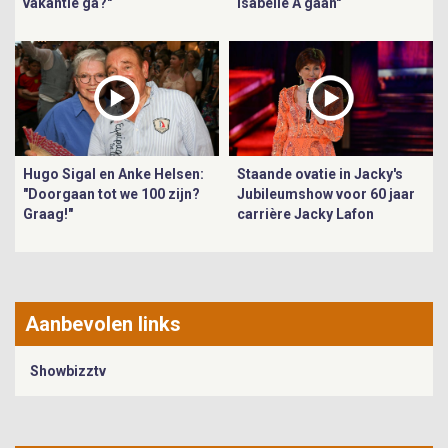
vakantie ga?"
Isabelle A gaan"
Hugo Sigal en Anke Helsen:
Staande ovatie in Jacky's
"Doorgaan tot we 100 zijn?
Jubileumshow voor 60 jaar
Graag!"
carrière Jacky Lafon
Aanbevolen links
Showbizztv