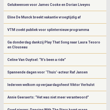
Gelukwensen voor James Cooke en Dorian Liveyns
Eline De Munck breekt vakantie vroegtijdig af
VTM zoekt publiek voor splinternieuw programma
Ga donderdag dankzij Play That Song naar Laura Tesoro
en Clouseau
Celine Van Ouytsel: “It’s been a ride”
Spannende dagen voor ‘Thuis’-acteur Raf Jansen
Iedereen welkom op verjaardagsfeest Viktor Verhulst
Annie Geeraerts: “Het was niet meer verantwoord”
Goed nieuws: Dancing With The Stars komt eraan