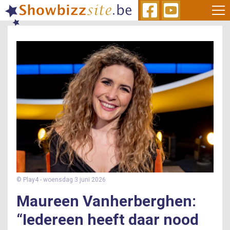
Skip
to
main
content
© Play4
- woensdag 3 juni 2026
Maureen Vanherberghen:
“Iedereen heeft daar nood