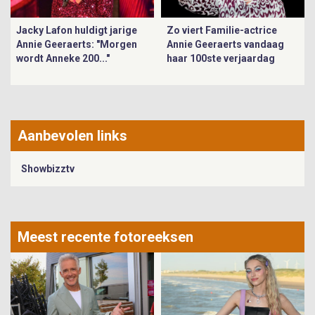
Jacky Lafon huldigt jarige
Zo viert Familie-actrice
Annie Geeraerts: "Morgen
Annie Geeraerts vandaag
wordt Anneke 200..."
haar 100ste verjaardag
Aanbevolen links
Showbizztv
Meest recente fotoreeksen