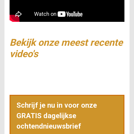
Bekijk onze meest recente
video's
Schrijf je nu in voor onze
GRATIS dagelijkse
ochtendnieuwsbrief