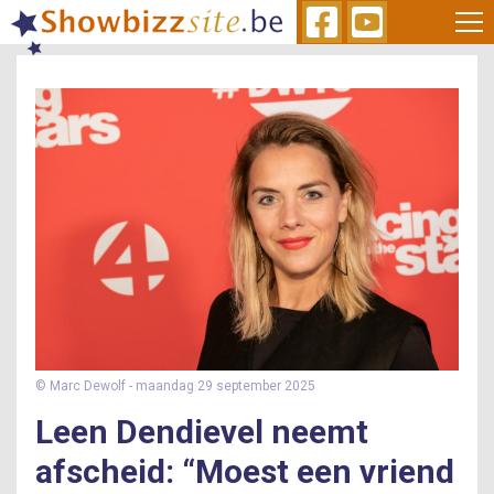
Skip
to
main
content
© Marc Dewolf
- maandag 29 september 2025
Leen Dendievel neemt
afscheid: “Moest een vriend