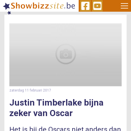
Skip
to
main
content
zaterdag 11 februari 2017
Justin Timberlake bijna
zeker van Oscar
Het is bij de Oscars niet anders dan