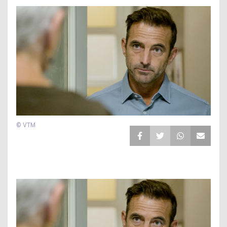
© VTM