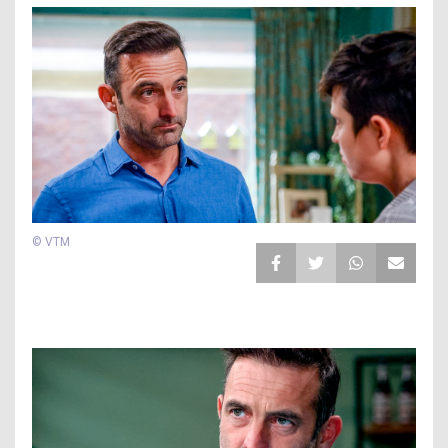
© VTM