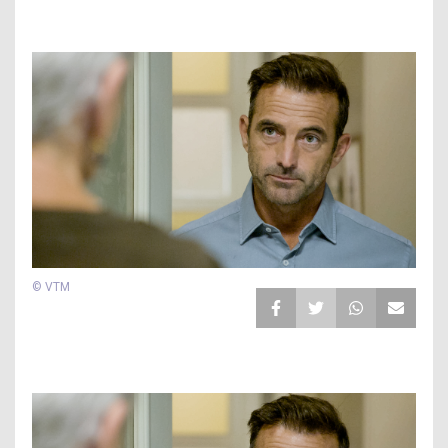
© VTM