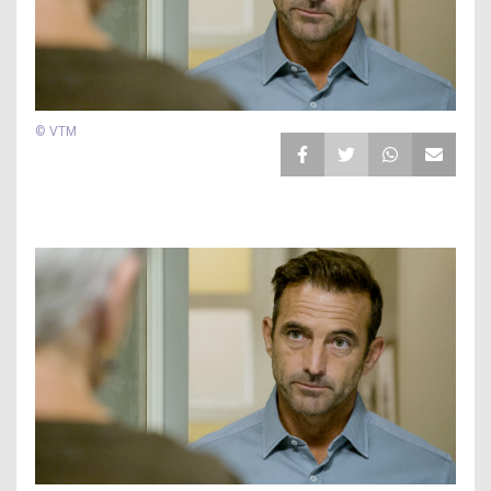
© VTM