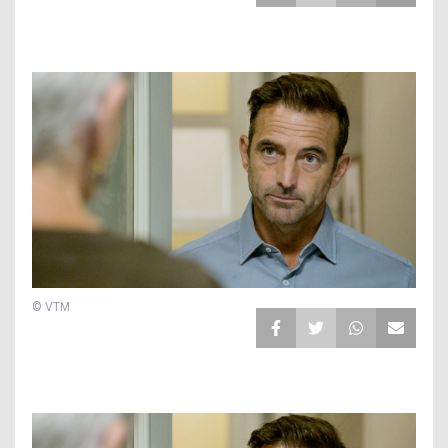
© VTM