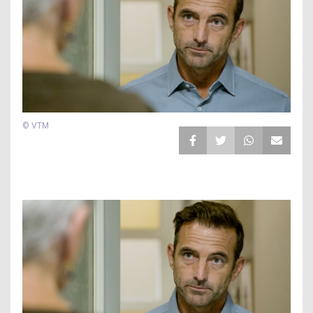
© VTM