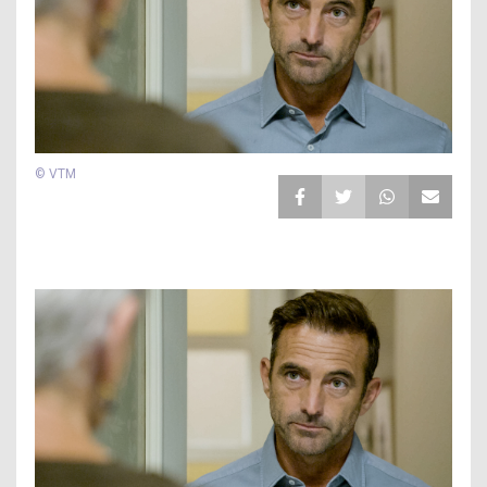
© VTM