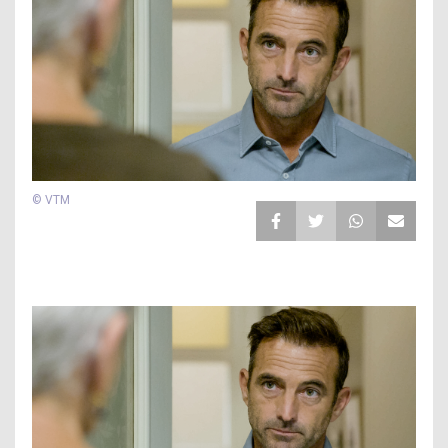
© VTM