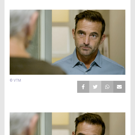
© VTM