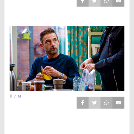
© VTM