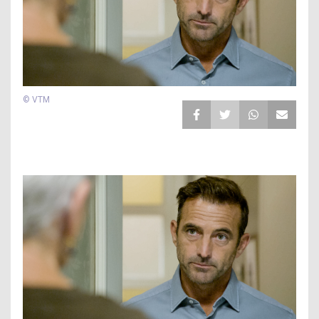
© VTM