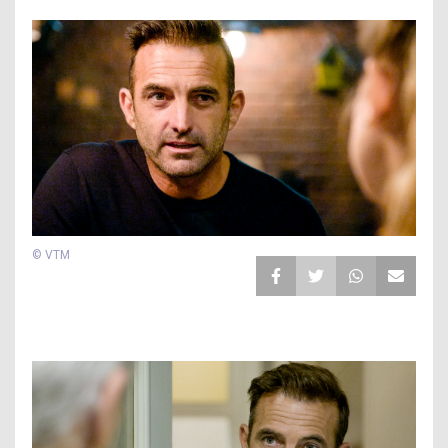
© VTM