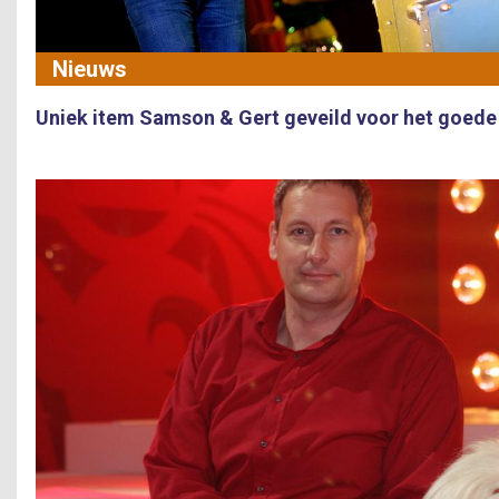
Nieuws
Uniek item Samson & Gert geveild voor het goede