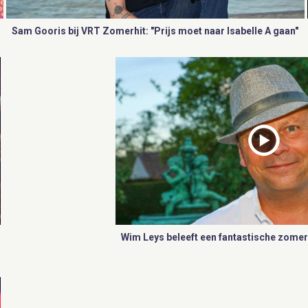
Sam Gooris bij VRT Zomerhit: "Prijs moet naar Isabelle A gaan"
Wim Leys beleeft een fantastische zomer