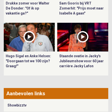
Drukke zomer voor Walter
Sam Gooris bij VRT
De Donder: "Of ik op
Zomerhit: "Prijs moet naar
vakantie ga?"
Isabelle A gaan"
Hugo Sigal en Anke Helsen:
Staande ovatie in Jacky's
"Doorgaan tot we 100 zijn?
Jubileumshow voor 60 jaar
Graag!"
carrière Jacky Lafon
Aanbevolen links
Showbizztv